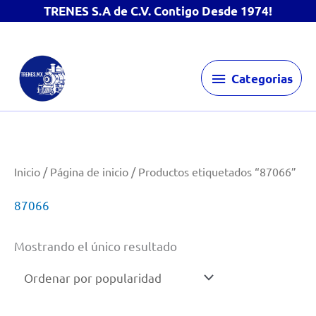
TRENES S.A de C.V. Contigo Desde 1974!
Ir
Categorias
al
Categorias
contenido
Inicio
/
Página de inicio
/ Productos etiquetados “87066”
87066
Mostrando el único resultado