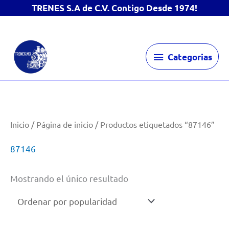
TRENES S.A de C.V. Contigo Desde 1974!
Ir
Categorias
al
Categorias
contenido
Inicio
/
Página de inicio
/ Productos etiquetados “87146”
87146
Mostrando el único resultado