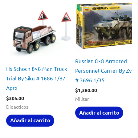
Russian 8×8 Armored
Hs Schoch 8×8 Man Truck
Personnel Carrier By Zve
Trial By Siku # 1686 1/87
# 3696 1/35
Aprx
$
1,380.00
$
305.00
Militar
Didacticos
Añadir al carrito
Añadir al carrito