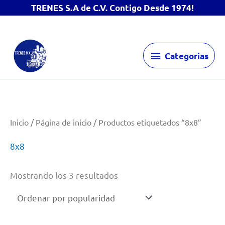
TRENES S.A de C.V. Contigo Desde 1974!
Ir
Categorias
al
Categorias
contenido
Inicio
/
Página de inicio
/ Productos etiquetados “8x8”
8x8
Ordenado
Mostrando los 3 resultados
por
popularidad