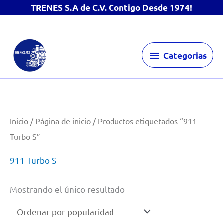
TRENES S.A de C.V. Contigo Desde 1974!
Ir
Categorias
al
Categorias
contenido
Inicio
/
Página de inicio
/ Productos etiquetados “911
Turbo S”
911 Turbo S
Mostrando el único resultado