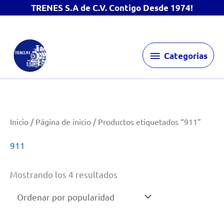
TRENES S.A de C.V. Contigo Desde 1974!
Ir
Categorias
al
Categorias
contenido
Inicio
/
Página de inicio
/ Productos etiquetados “911”
911
Ordenado
Mostrando los 4 resultados
por
popularidad