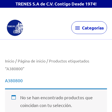
TRENES S.A de C.V. Contigo Desde 1974!
Ir
Categorias
al
Categorias
contenido
Inicio
/
Página de inicio
/ Productos etiquetados
“A380800”
A380800
No se han encontrado productos que
coincidan con tu selección.