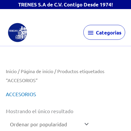
TRENES S.A de C.V. Contigo Desde 1974!
Ir
Categorias
al
Categorias
contenido
Inicio
/
Página de inicio
/ Productos etiquetados
“ACCESORIOS”
ACCESORIOS
Mostrando el único resultado