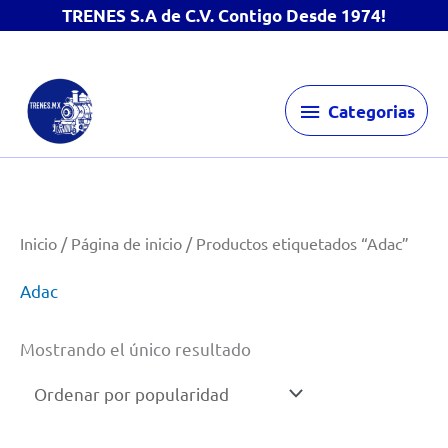
TRENES S.A de C.V. Contigo Desde 1974!
Ir
Categorias
al
Categorias
contenido
Inicio
/
Página de inicio
/ Productos etiquetados “Adac”
Adac
Mostrando el único resultado