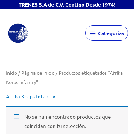
TRENES S.A de C.V. Contigo Desde 1974!
Ir
Categorias
al
Categorias
contenido
Inicio
/
Página de inicio
/ Productos etiquetados “Afrika
Korps Infantry”
Afrika Korps Infantry
No se han encontrado productos que
coincidan con tu selección.