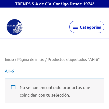
TRENES S.A de C.V. Contigo Desde 1974!
Ir
Categorias
al
Categorias
contenido
Inicio
/
Página de inicio
/ Productos etiquetados “AH-6”
AH-6
No se han encontrado productos que
coincidan con tu selección.