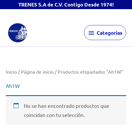
TRENES S.A de C.V. Contigo Desde 1974!
Ir
Categorias
al
Categorias
contenido
Inicio
/
Página de inicio
/ Productos etiquetados “Ah1W”
Ah1W
No se han encontrado productos que
coincidan con tu selección.