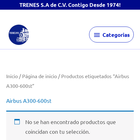
TRENES S.A de C.V. Contigo Desde 1974!
Ir
Categorias
al
Categorias
contenido
Inicio
/
Página de inicio
/ Productos etiquetados “Airbus
A300-600st”
Airbus A300-600st
No se han encontrado productos que
coincidan con tu selección.