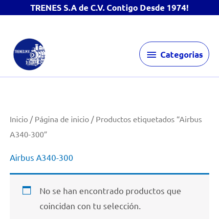
TRENES S.A de C.V. Contigo Desde 1974!
Ir
Categorias
al
Categorias
contenido
Inicio
/
Página de inicio
/ Productos etiquetados “Airbus
A340-300”
Airbus A340-300
No se han encontrado productos que
coincidan con tu selección.