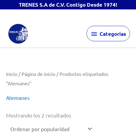
TRENES S.A de C.V. Contigo Desde 1974!
Ir
Categorias
al
Categorias
contenido
Inicio
/
Página de inicio
/ Productos etiquetados
“Alemanes”
Alemanes
Ordenado
Mostrando los 2 resultados
por
popularidad