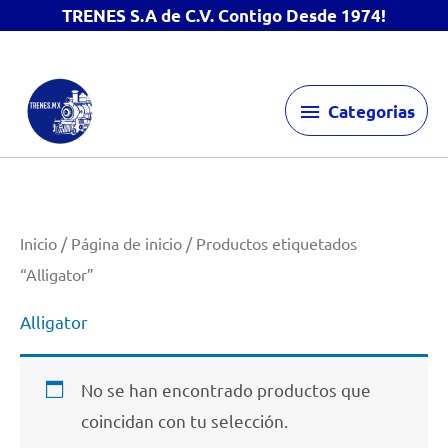
TRENES S.A de C.V. Contigo Desde 1974!
Ir
Categorias
al
Categorias
contenido
Inicio
/
Página de inicio
/ Productos etiquetados
“Alligator”
Alligator
No se han encontrado productos que
coincidan con tu selección.