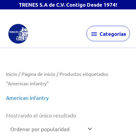
TRENES S.A de C.V. Contigo Desde 1974!
Ir
Categorias
al
Categorias
contenido
Inicio
/
Página de inicio
/ Productos etiquetados
“American infantry”
American infantry
Mostrando el único resultado