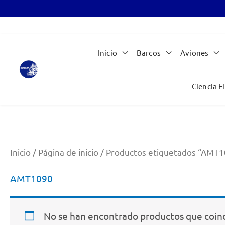
Ir
Inicio
Barcos
Aviones
al
contenido
Ciencia Fi
Inicio
/
Página de inicio
/ Productos etiquetados “AMT
AMT1090
No se han encontrado productos que coinc