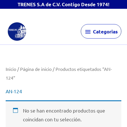
TRENES S.A de C.V. Contigo Desde 1974!
Ir
Categorias
al
Categorias
contenido
Inicio
/
Página de inicio
/ Productos etiquetados “AN-
124”
AN-124
No se han encontrado productos que
coincidan con tu selección.