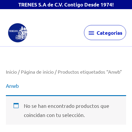
TRENES S.A de C.V. Contigo Desde 1974!
Ir
Categorias
al
Categorias
contenido
Inicio
/
Página de inicio
/ Productos etiquetados “Anwb”
Anwb
No se han encontrado productos que
coincidan con tu selección.