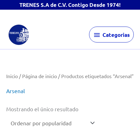
TRENES S.A de C.V. Contigo Desde 1974!
Ir
Categorias
al
Categorias
contenido
Inicio
/
Página de inicio
/ Productos etiquetados “Arsenal”
Arsenal
Mostrando el único resultado