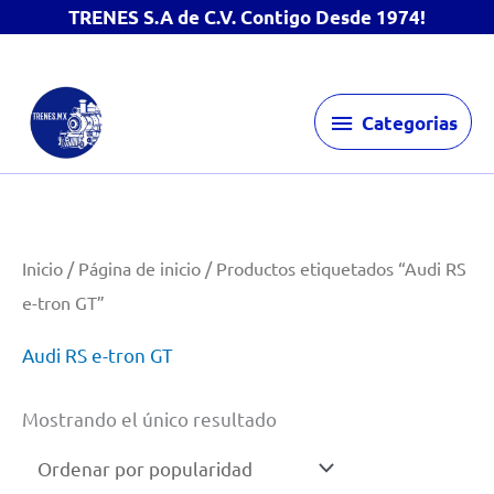
TRENES S.A de C.V. Contigo Desde 1974!
Ir
Categorias
al
Categorias
contenido
Inicio
/
Página de inicio
/ Productos etiquetados “Audi RS
e-tron GT”
Audi RS e-tron GT
Mostrando el único resultado