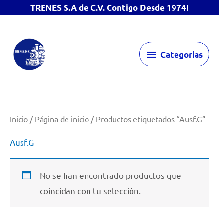
TRENES S.A de C.V. Contigo Desde 1974!
Ir
Categorias
al
Categorias
contenido
Inicio
/
Página de inicio
/ Productos etiquetados “Ausf.G”
Ausf.G
No se han encontrado productos que
coincidan con tu selección.