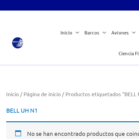
Ir
Inicio
Barcos
Aviones
al
contenido
Ciencia Fi
Inicio
/
Página de inicio
/ Productos etiquetados “BELL
BELL UH N1
No se han encontrado productos que coinc