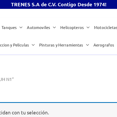
TRENES S.A de C.V. Contigo Desde 1974!
Tanques
Automoviles
Helicopteros
Motocicleta
ccion y Peliculas
Pinturas y Herramientas
Aerografos
 UH N1”
idan con tu selección.