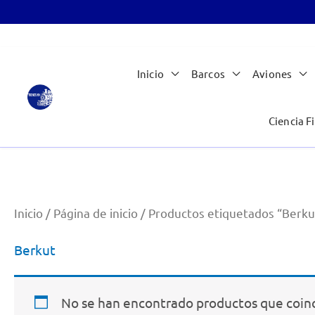
Ir
Inicio
Barcos
Aviones
al
contenido
Ciencia Fi
Inicio
/
Página de inicio
/ Productos etiquetados “Berku
Berkut
No se han encontrado productos que coinc