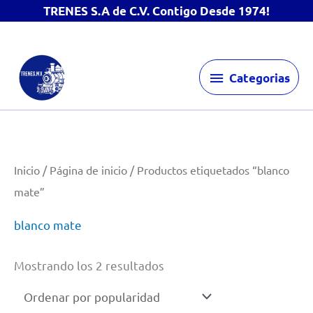
TRENES S.A de C.V. Contigo Desde 1974!
Ir
Categorias
al
Categorias
contenido
Inicio
/
Página de inicio
/ Productos etiquetados “blanco
mate”
blanco mate
Ordenado
Mostrando los 2 resultados
por
popularidad