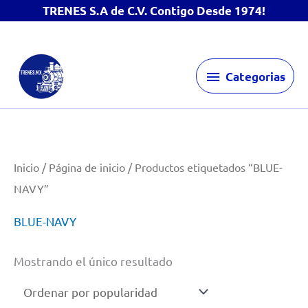
TRENES S.A de C.V. Contigo Desde 1974!
Ir
Categorias
al
Categorias
contenido
Inicio
/
Página de inicio
/ Productos etiquetados “BLUE-
NAVY”
BLUE-NAVY
Mostrando el único resultado