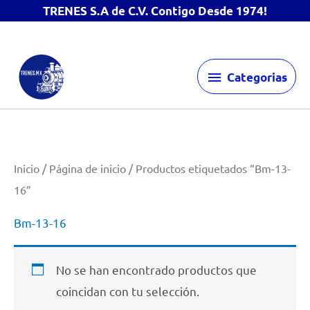
TRENES S.A de C.V. Contigo Desde 1974!
Ir
Categorias
al
Categorias
contenido
Inicio
/
Página de inicio
/ Productos etiquetados “Bm-13-
16”
Bm-13-16
No se han encontrado productos que
coincidan con tu selección.