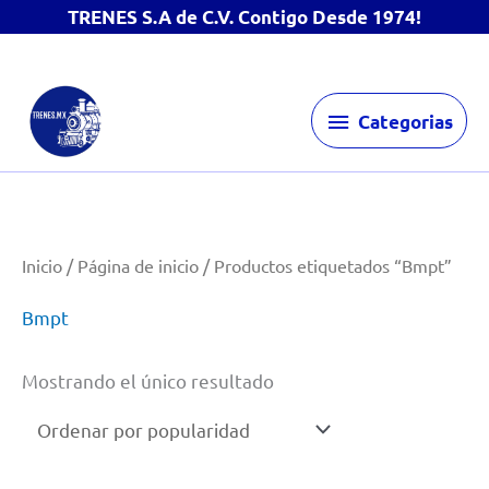
TRENES S.A de C.V. Contigo Desde 1974!
Ir
Categorias
al
Categorias
contenido
Inicio
/
Página de inicio
/ Productos etiquetados “Bmpt”
Bmpt
Mostrando el único resultado