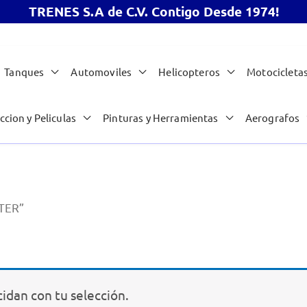
TRENES S.A de C.V. Contigo Desde 1974!
Tanques
Automoviles
Helicopteros
Motocicleta
ccion y Peliculas
Pinturas y Herramientas
Aerografos
STER”
idan con tu selección.