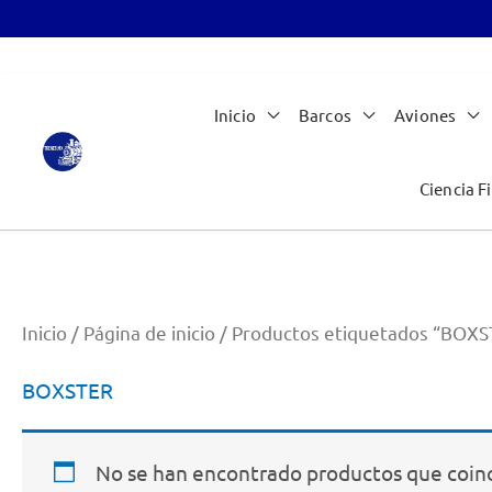
Ir
Inicio
Barcos
Aviones
al
contenido
Ciencia Fi
Inicio
/
Página de inicio
/ Productos etiquetados “BOX
BOXSTER
No se han encontrado productos que coinc