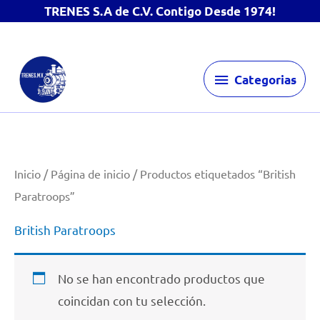
TRENES S.A de C.V. Contigo Desde 1974!
Ir
Categorias
al
Categorias
contenido
Inicio
/
Página de inicio
/ Productos etiquetados “British
Paratroops”
British Paratroops
No se han encontrado productos que
coincidan con tu selección.