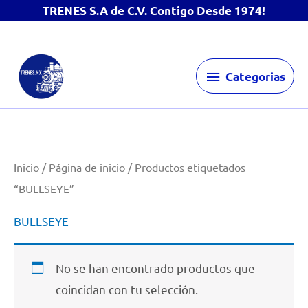
TRENES S.A de C.V. Contigo Desde 1974!
Ir
Categorias
al
Categorias
contenido
Inicio
/
Página de inicio
/ Productos etiquetados
“BULLSEYE”
BULLSEYE
No se han encontrado productos que
coincidan con tu selección.