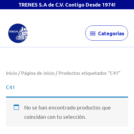
TRENES S.A de C.V. Contigo Desde 1974!
Ir
Categorias
al
Categorias
contenido
Inicio
/
Página de inicio
/ Productos etiquetados “C41”
C41
No se han encontrado productos que
coincidan con tu selección.