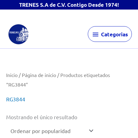
TRENES S.A de C.V. Contigo Desde 1974!
Ir
Categorias
al
Categorias
contenido
Inicio
/
Página de inicio
/ Productos etiquetados
“RG3844”
RG3844
Mostrando el único resultado