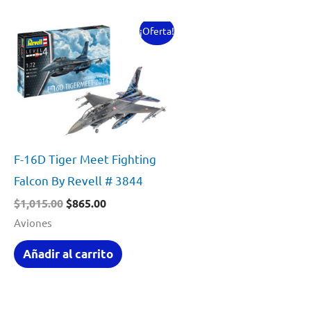
¡Oferta!
F-16D Tiger Meet Fighting
Falcon By Revell # 3844
El
El
$
1,015.00
$
865.00
precio
precio
Aviones
original
actual
era:
es:
Añadir al carrito
$1,015.00.
$865.00.