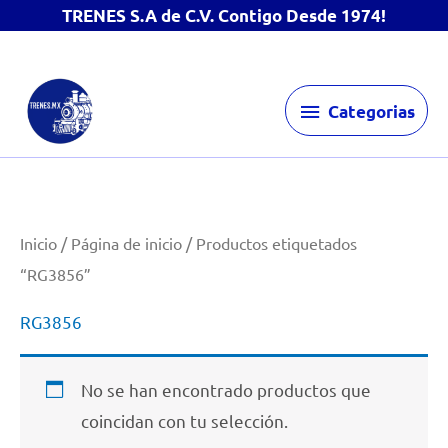
TRENES S.A de C.V. Contigo Desde 1974!
Ir
Categorias
al
Categorias
contenido
Inicio
/
Página de inicio
/ Productos etiquetados
“RG3856”
RG3856
No se han encontrado productos que
coincidan con tu selección.