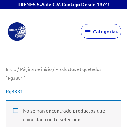
TRENES S.A de C.V. Contigo Desde 1974!
Ir
Categorias
al
Categorias
contenido
Inicio
/
Página de inicio
/ Productos etiquetados
“Rg3881”
Rg3881
No se han encontrado productos que
coincidan con tu selección.