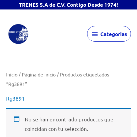
TRENES S.A de C.V. Contigo Desde 1974!
Ir
Categorias
al
Categorias
contenido
Inicio
/
Página de inicio
/ Productos etiquetados
“Rg3891”
Rg3891
No se han encontrado productos que
coincidan con tu selección.