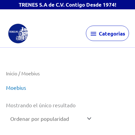
TRENES S.A de C.V. Contigo Desde 1974!
Ir
Categorias
al
Categorias
contenido
Inicio
/ Moebius
Moebius
Mostrando el único resultado