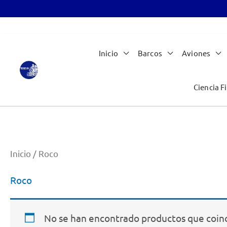
Ir
Inicio
Barcos
Aviones
al
contenido
Ciencia Fi
Inicio
/ Roco
Roco
No se han encontrado productos que coinc