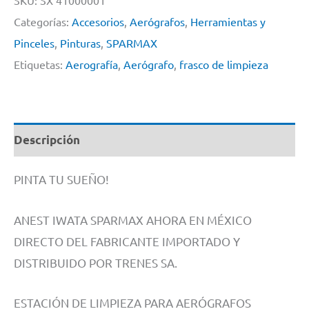
SKU:
SX 41000001
By
Categorías:
Accesorios
,
Aerógrafos
,
Herramientas y
Anesta
Pinceles
,
Pinturas
,
SPARMAX
Iwata
Etiquetas:
Aerografía
,
Aerógrafo
,
frasco de limpieza
Sparmax
#
Scp700
Descripción
cantidad
PINTA TU SUEÑO!
ANEST IWATA SPARMAX AHORA EN MÉXICO
DIRECTO DEL FABRICANTE IMPORTADO Y
DISTRIBUIDO POR TRENES SA.
ESTACIÓN DE LIMPIEZA PARA AERÓGRAFOS