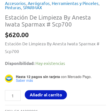
Accesorios
,
Aerógrafos
,
Herramientas y Pinceles
,
Pinturas
,
SPARMAX
Estación De Limpieza By Anesta
Iwata Sparmax # Scp700
$
620.00
Estación De Limpieza By Anesta Iwata Sparmax #
Scp700
Hay existencias
Disponibilidad:
Hasta 12 pagos sin tarjeta
con Mercado Pago.
Saber más
Estación
Añadir al carrito
De
Limpieza