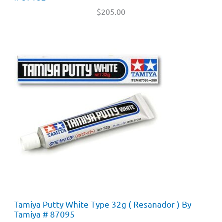
$
205.00
Tamiya Putty White Type 32g ( Resanador ) By
Tamiya # 87095