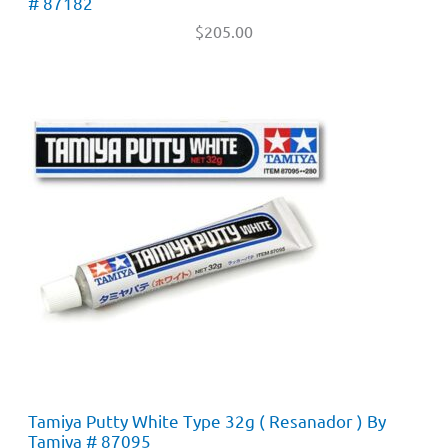
# 87182
$
205.00
Tamiya Putty White Type 32g ( Resanador ) By
Tamiya # 87095