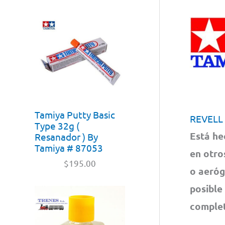
Tamiya Putty Basic
REVELL
Type 32g (
Está he
Resanador ) By
Tamiya # 87053
en otro
$
195.00
o aeróg
posible
complet