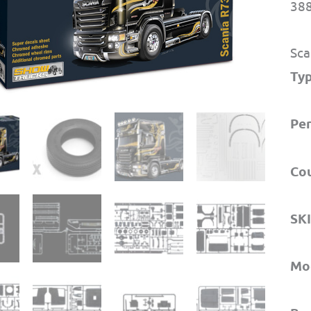
388
Sca
Ty
Per
Co
SK
Mo