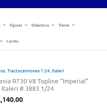
s
Figuras
Didacticos
Trenes
Carrito
tos
,
Tractocamiones 1:24
,
Italeri
ania R730 V8 Topline “Imperial”
 Italeri # 3883 1/24
,140.00