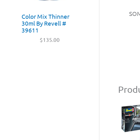
SO
Color Mix Thinner
30ml By Revell #
39611
$
135.00
Produ