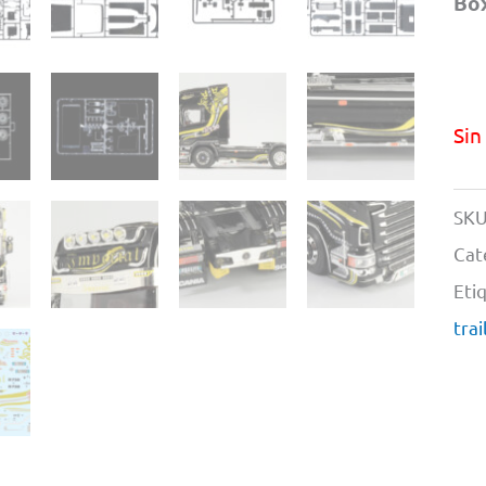
Bo
Sin
SKU
Cat
Eti
trai