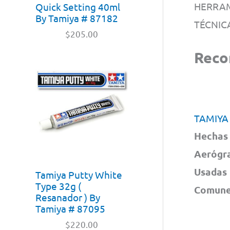
HERRAM
Quick Setting 40ml
By Tamiya # 87182
TÉCNIC
$
205.00
Rec
TAMIYA
Hechas 
Aerógra
Usadas 
Tamiya Putty White
Type 32g (
Comunes
Resanador ) By
Tamiya # 87095
$
220.00