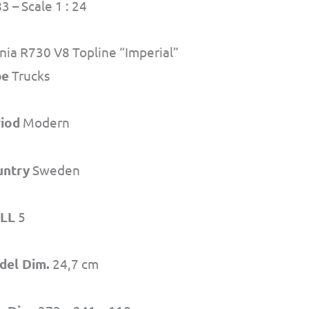
3 – Scale 1 : 24
nia R730 V8 Topline “Imperial”
pe
Trucks
iod
Modern
untry
Sweden
ILL
5
del Dim.
24,7 cm