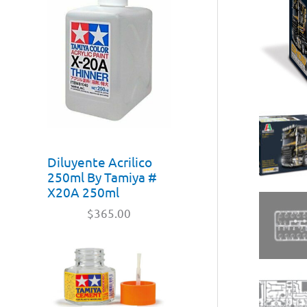
Diluyente Acrilico
250ml By Tamiya #
X20A 250ml
$
365.00