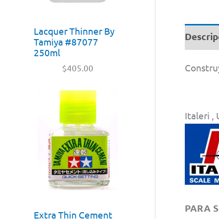
Lacquer Thinner By
Descrip
Tamiya #87077
250ml
Construy
$
405.00
Italeri
PARA S
Extra Thin Cement