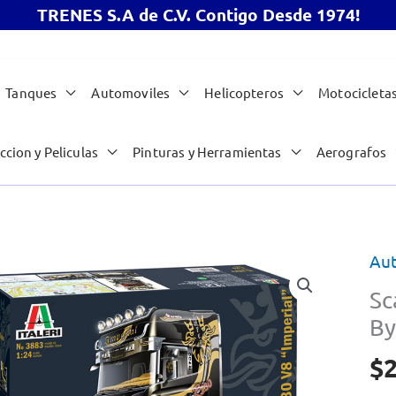
TRENES S.A de C.V. Contigo Desde 1974!
Tanques
Automoviles
Helicopteros
Motocicleta
ccion y Peliculas
Pinturas y Herramientas
Aerografos
Au
Sc
By
$
2