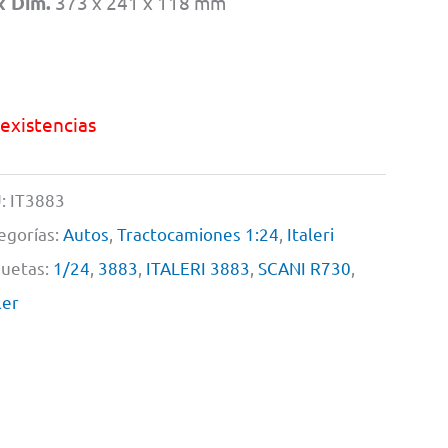
x Dim.
373 x 241 x 118 mm
 existencias
:
IT3883
egorías:
Autos
,
Tractocamiones 1:24
,
Italeri
quetas:
1/24
,
3883
,
ITALERI 3883
,
SCANI R730
,
ler