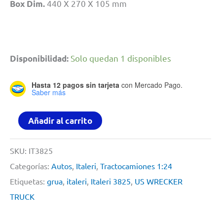
440 X 270 X 105 mm
Box Dim.
Solo quedan 1 disponibles
Disponibilidad:
Hasta 12 pagos sin tarjeta
con Mercado Pago.
Saber más
US
Añadir al carrito
WRECKER
TRUCK
SKU:
IT3825
By
Categorías:
Autos
,
Italeri
,
Tractocamiones 1:24
Italeri
Etiquetas:
grua
,
italeri
,
Italeri 3825
,
US WRECKER
#
TRUCK
3825