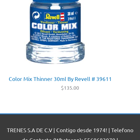
Color Mix Thinner 30ml By Revell # 39611
$
135.00
TRENES S.A DE C.V | Contigo desde 1974! | Telefono
de Contacto (Whatsapp): 5568683070 |