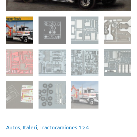
Autos
,
Italeri
,
Tractocamiones 1:24