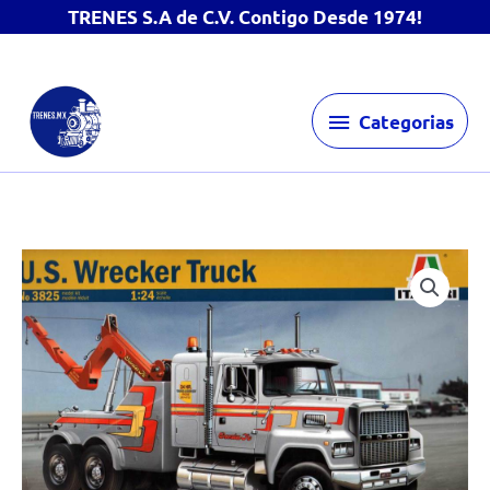
TRENES S.A de C.V. Contigo Desde 1974!
Ir
Categorias
al
Categorias
contenido