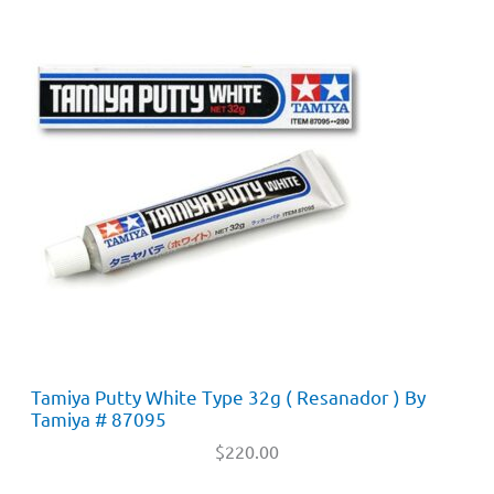
Tamiya Putty White Type 32g ( Resanador ) By
Tamiya # 87095
$
220.00