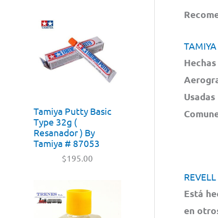
Recomen
TAMIYA
Hechas 
Aerogra
Usadas 
Tamiya Putty Basic
Comunes
Type 32g (
Resanador ) By
Tamiya # 87053
$
195.00
REVELL
Está he
en otro