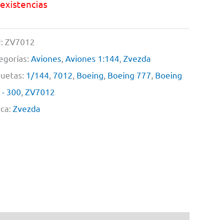
 existencias
:
ZV7012
egorías:
Aviones
,
Aviones 1:144
,
Zvezda
quetas:
1/144
,
7012
,
Boeing
,
Boeing 777
,
Boeing
 - 300
,
ZV7012
ca:
Zvezda