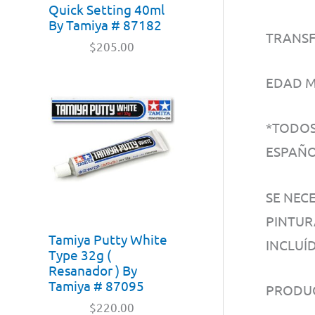
Quick Setting 40ml
By Tamiya # 87182
TRANSF
$
205.00
EDAD M
*TODOS
ESPAÑO
SE NEC
PINTUR
Tamiya Putty White
INCLUÍD
Type 32g (
Resanador ) By
Tamiya # 87095
PRODUC
$
220.00