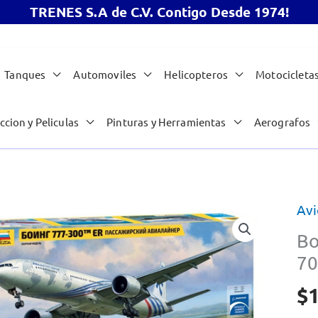
TRENES S.A de C.V. Contigo Desde 1974!
Tanques
Automoviles
Helicopteros
Motocicleta
ccion y Peliculas
Pinturas y Herramientas
Aerografos
Avi
Bo
70
$
1