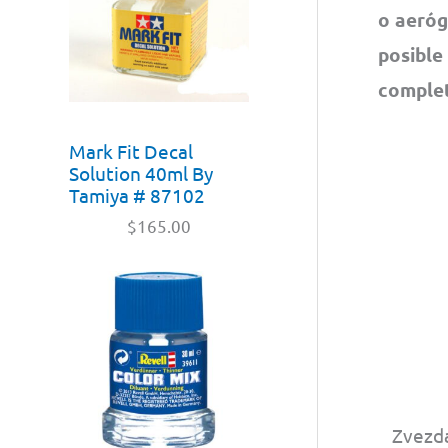
o aeróg
posible
complet
Mark Fit Decal
Solution 40ml By
Tamiya # 87102
$
165.00
Zvezda