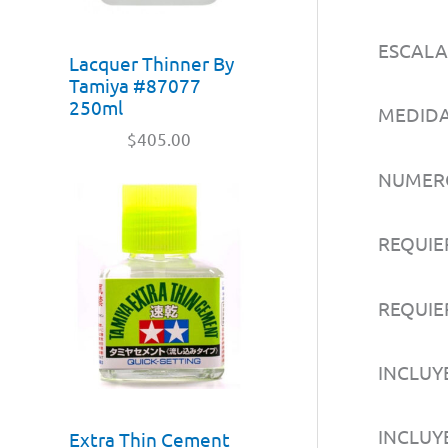
ESCALA:
Lacquer Thinner By
Tamiya #87077
250ml
MEDIDAS
$
405.00
NUMERO
REQUIE
REQUIER
INCLUY
INCLUY
Extra Thin Cement