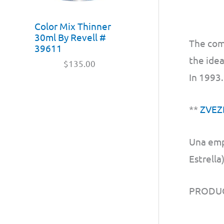
Color Mix Thinner
30ml By Revell #
The com
39611
the idea
$
135.00
In 1993.
**
ZVEZ
Una emp
Estrella
PRODUC