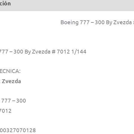
ción
Información adicional
Boeing 777 – 300 By Zvezda
777 – 300 By Zvezda # 7012 1/144
ECNICA:
:
Zvezda
777 – 300
7012
600327070128