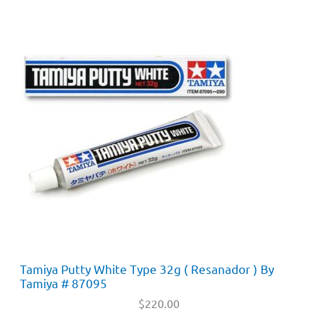
Tamiya Putty White Type 32g ( Resanador ) By
Tamiya # 87095
$
220.00