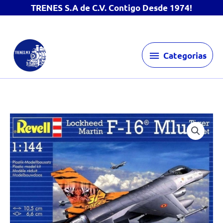
TRENES S.A de C.V. Contigo Desde 1974!
Ir
Categorias
al
Categorias
contenido