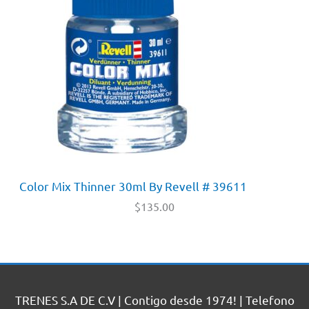
Color Mix Thinner 30ml By Revell # 39611
$
135.00
TRENES S.A DE C.V | Contigo desde 1974! | Telefono