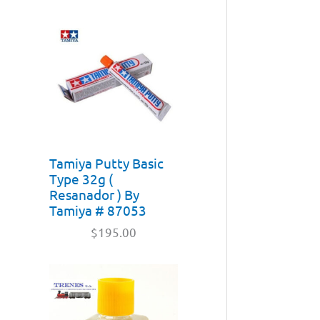
Tamiya Putty Basic
Type 32g (
Resanador ) By
Tamiya # 87053
$
195.00