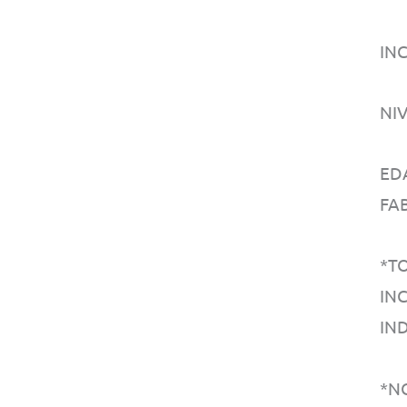
IN
NI
ED
FA
*T
IN
IN
*N