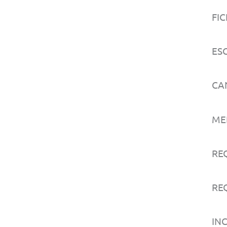
FIC
ESC
CA
MED
RE
REQ
IN