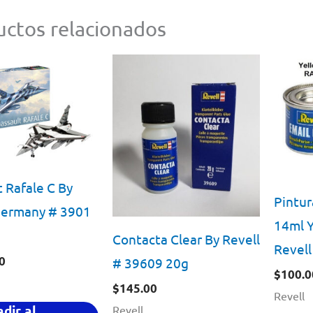
ctos relacionados
 Rafale C By
Pintur
Germany # 3901
14ml Y
Contacta Clear By Revell
Revell
0
# 39609 20g
$
100.0
$
145.00
Revell
dir al
Revell