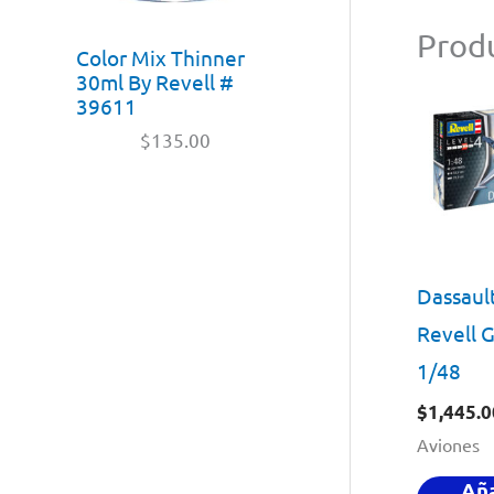
Produ
Color Mix Thinner
30ml By Revell #
39611
$
135.00
Dassault
Revell 
1/48
$
1,445.0
Aviones
Aña