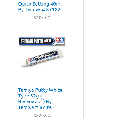
Quick Setting 40ml
By Tamiya # 87182
$
205.00
Tamiya Putty White
Type 32g (
Resanador ) By
Tamiya # 87095
$
220.00