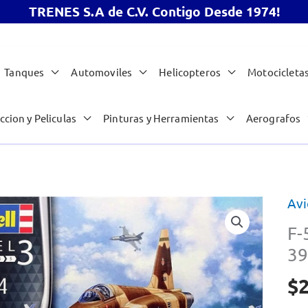
TRENES S.A de C.V. Contigo Desde 1974!
Tanques
Automoviles
Helicopteros
Motocicleta
ccion y Peliculas
Pinturas y Herramientas
Aerografos
Avi
F-
39
$