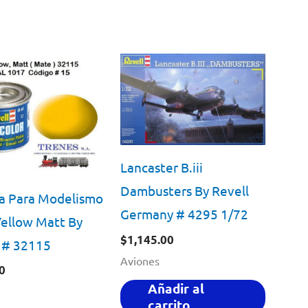
Lancaster B.iii
Dambusters By Revell
a Para Modelismo
Germany # 4295 1/72
ellow Matt By
$
1,145.00
 # 32115
Aviones
0
Añadir al
carrito