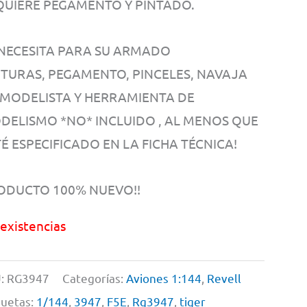
QUIERE PEGAMENTO Y PINTADO.
 NECESITA PARA SU ARMADO
NTURAS, PEGAMENTO, PINCELES, NAVAJA
 MODELISTA Y HERRAMIENTA DE
DELISMO *NO* INCLUIDO , AL MENOS QUE
É ESPECIFICADO EN LA FICHA TÉCNICA!
ODUCTO 100% NUEVO!!
 existencias
:
RG3947
Categorías:
Aviones 1:144
,
Revell
quetas:
1/144
,
3947
,
F5E
,
Rg3947
,
tiger