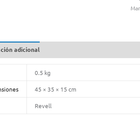
Mar
ción adicional
0.5 kg
siones
45 × 35 × 15 cm
Revell