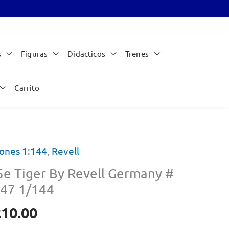
s
Figuras
Didacticos
Trenes
Carrito
ones 1:144
,
Revell
5e Tiger By Revell Germany #
47 1/144
210.00