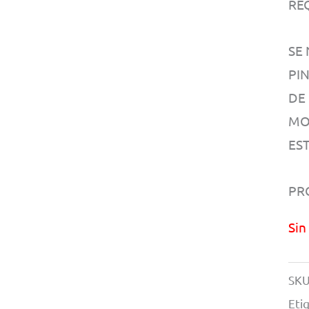
RE
SE
PI
DE
MO
EST
PR
Sin
SKU
Eti