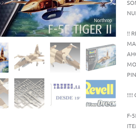
SO
NU
!!
MA
AH
MO
PI
!!!
F-5
ITE