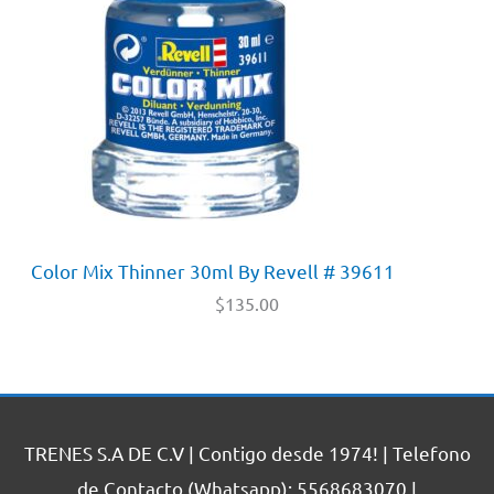
Color Mix Thinner 30ml By Revell # 39611
$
135.00
TRENES S.A DE C.V | Contigo desde 1974! | Telefono
de Contacto (Whatsapp): 5568683070 |