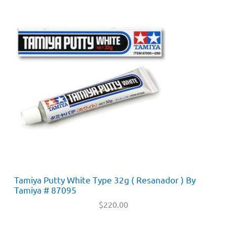
Tamiya Putty White Type 32g ( Resanador ) By
Tamiya # 87095
$
220.00