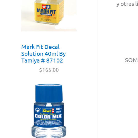
y otras 
Mark Fit Decal
Solution 40ml By
SO
Tamiya # 87102
$
165.00