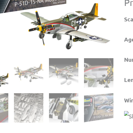
P
Sca
Ag
Num
Len
Wi