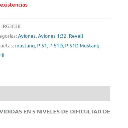
 existencias
:
RG3838
egorías:
Aviones
,
Aviones 1:32
,
Revell
quetas:
mustang
,
P-51
,
P-51D
,
P-51D Mustang
,
ell
DIDAS EN 5 NIVELES DE DIFICULTAD DE