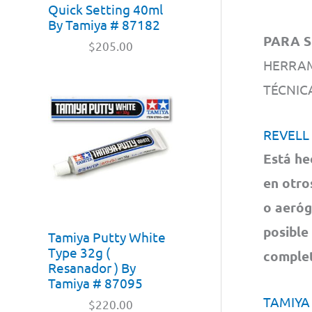
Quick Setting 40ml
By Tamiya # 87182
PARA S
$
205.00
HERRAM
TÉCNI
REVELL
Está he
en otro
o aeróg
posible
Tamiya Putty White
Type 32g (
complet
Resanador ) By
Tamiya # 87095
TAMIYA
$
220.00