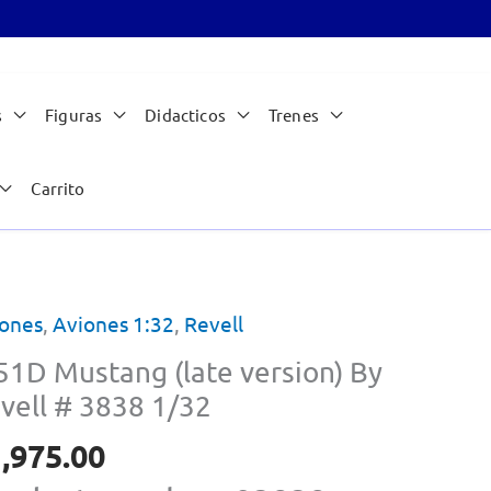
s
Figuras
Didacticos
Trenes
Carrito
ones
,
Aviones 1:32
,
Revell
51D Mustang (late version) By
vell # 3838 1/32
,975.00