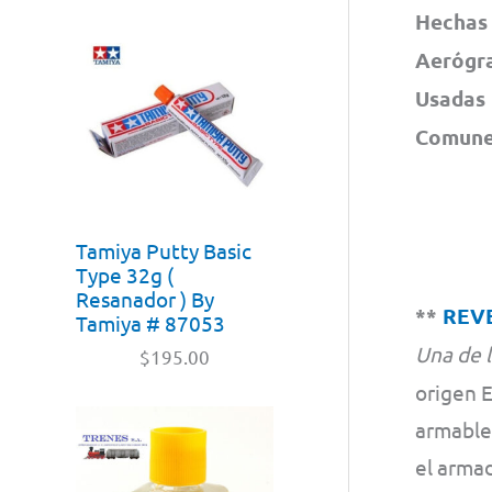
Hechas 
Aerógra
Usadas 
Comunes
Tamiya Putty Basic
Type 32g (
Resanador ) By
**
REV
Tamiya # 87053
Una de 
$
195.00
origen 
armables
el armad