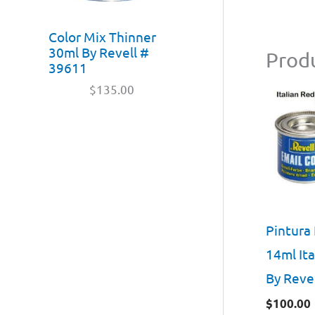
Color Mix Thinner
30ml By Revell #
Produ
39611
$
135.00
Pintura
14ml Ita
By Reve
$
100.00