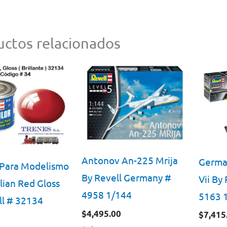
ctos relacionados
Antonov An-225 Mrija
Germa
 Para Modelismo
By Revell Germany #
Vii By
lian Red Gloss
4958 1/144
5163 
ll # 32134
$
4,495.00
$
7,415