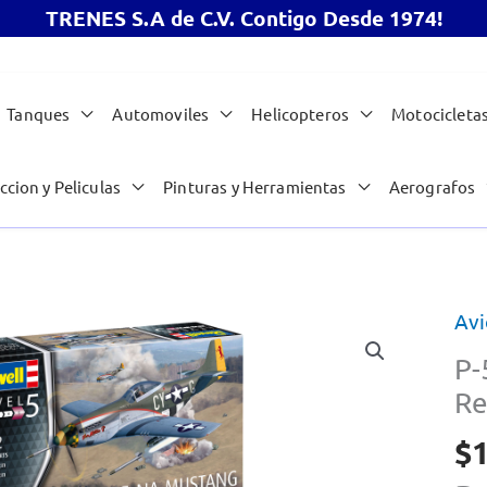
TRENES S.A de C.V. Contigo Desde 1974!
Tanques
Automoviles
Helicopteros
Motocicleta
ccion y Peliculas
Pinturas y Herramientas
Aerografos
Avi
P-
Re
$
1