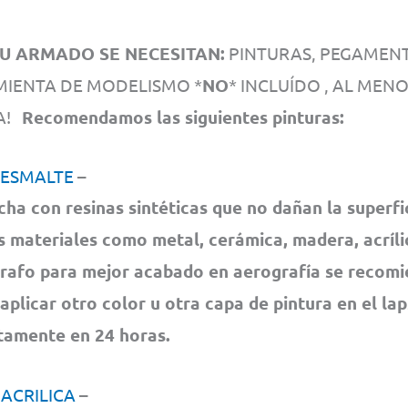
U ARMADO SE NECESITAN:
PINTURAS, PEGAMENTO
IENTA DE MODELISMO *
NO
* INCLUÍDO , AL MEN
CA!
Recomendamos las siguientes pinturas:
 ESMALTE
–
cha con resinas sintéticas que no dañan la superfi
s materiales como metal, cerámica, madera, acrílic
rafo para mejor acabado en aerografía se recom
 aplicar otro color u otra capa de pintura en el la
amente en 24 horas.
 ACRILICA
–