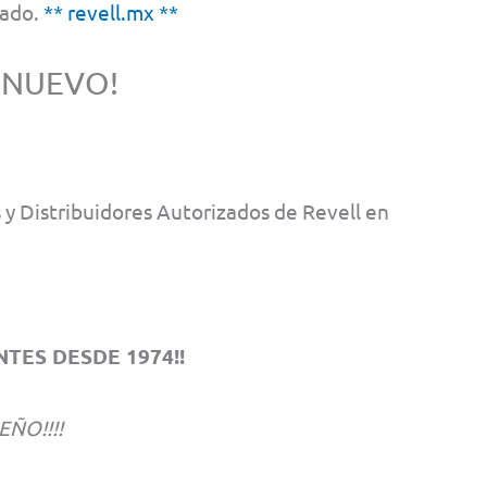
cado.
** revell.mx **
 NUEVO!
y Distribuidores Autorizados de Revell en
TES DESDE 1974!!
EÑO!!!!