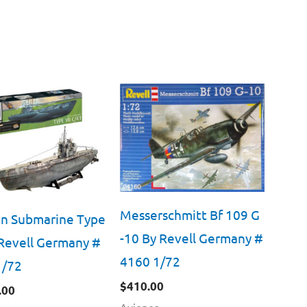
Messerschmitt Bf 109 G
n Submarine Type
-10 By Revell Germany #
 Revell Germany #
4160 1/72
1/72
$
410.00
.00
Aviones