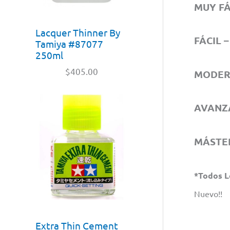
MUY FÁC
Lacquer Thinner By
FÁCIL –
Tamiya #87077
250ml
$
405.00
MODERA
AVANZA
MÁSTER
*Todos L
Nuevo!!
Extra Thin Cement