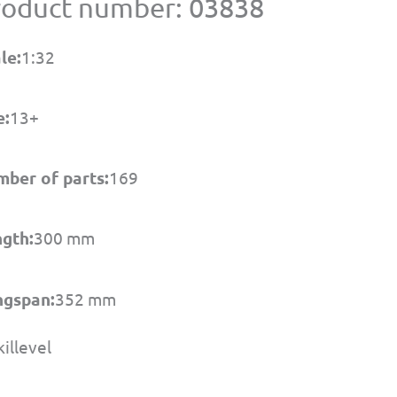
roduct number: 03838
le:
1:32
e:
13+
ber of parts:
169
gth:
300 mm
ngspan:
352 mm