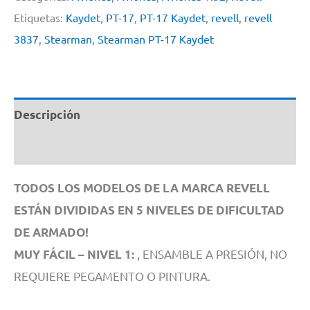
By
Etiquetas:
Kaydet
,
PT-17
,
PT-17 Kaydet
,
revell
,
revell
Revell
3837
,
Stearman
,
Stearman PT-17 Kaydet
Germany
#
3837
Descripción
1/32
cantidad
Información adicional
TODOS LOS MODELOS DE LA MARCA REVELL
ESTÁN DIVIDIDAS EN 5 NIVELES DE DIFICULTAD
DE ARMADO!
, ENSAMBLE A PRESIÓN, NO
MUY FÁCIL – NIVEL 1:
REQUIERE PEGAMENTO O PINTURA.