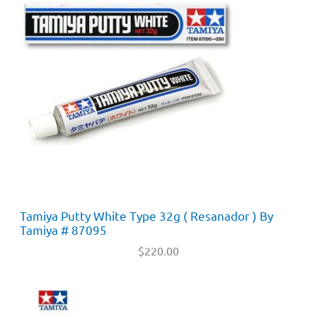
Tamiya Putty White Type 32g ( Resanador ) By
Tamiya # 87095
$
220.00