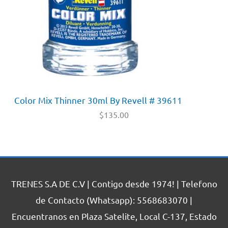
Color Mix Thinner 30ml By Revell # 39611
$
135.00
TRENES S.A DE C.V | Contigo desde 1974! | Telefono
de Contacto (Whatsapp): 5568683070 |
Encuentranos en Plaza Satelite, Local C-137, Estado