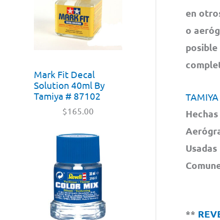
en otro
o aeróg
posible
complet
Mark Fit Decal
Solution 40ml By
Tamiya # 87102
TAMIYA
$
165.00
Hechas 
Aerógra
Usadas 
Comunes
**
REV