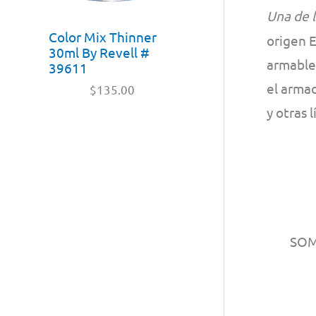
Una de 
Color Mix Thinner
origen 
30ml By Revell #
armables
39611
el armad
$
135.00
y otras 
SO