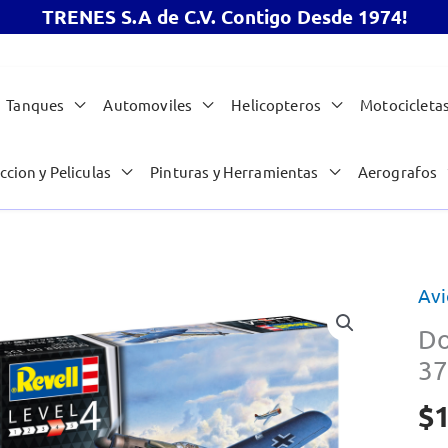
TRENES S.A de C.V. Contigo Desde 1974!
Tanques
Automoviles
Helicopteros
Motocicleta
ccion y Peliculas
Pinturas y Herramientas
Aerografos
Avi
Do
37
$
1