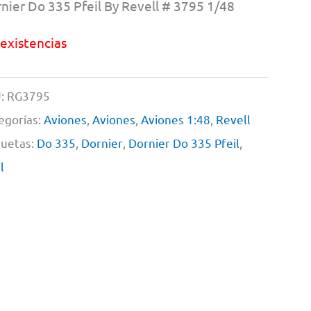
nier Do 335 Pfeil By Revell # 3795 1/48
 existencias
:
RG3795
egorías:
Aviones
,
Aviones
,
Aviones 1:48
,
Revell
quetas:
Do 335
,
Dornier
,
Dornier Do 335 Pfeil
,
l