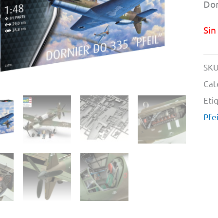
Dor
Sin
SKU
Cat
Eti
Pfei