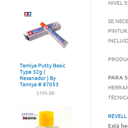
NIVEL 
SE NEC
PINTUR
INCLUID
PRODUC
Tamiya Putty Basic
Type 32g (
PARA S
Resanador ) By
Tamiya # 87053
HERRAM
$
195.00
TÉCNI
REVELL
Está he